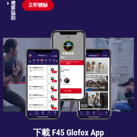
需
立即體驗
要
協
助​
下載 F45 Glofox App