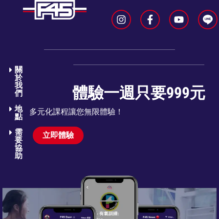
關
於
我
體驗一週只要999元
們​
地
多元化課程讓您無限體驗！
點
需
立即體驗
要
協
助​