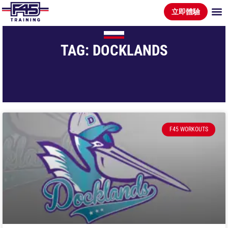
立即體驗
TAG: DOCKLANDS
F45 WORKOUTS