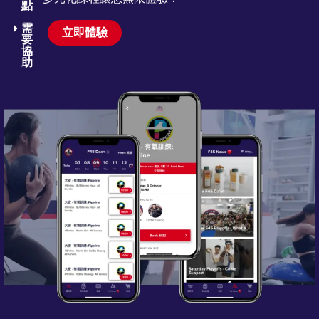
點
需
立即體驗
要
協
助​