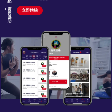
點
需
立即體驗
要
協
助​