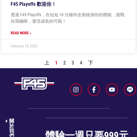
F45 Playoffs 歡迎你！
透過 F45 Playoffs，在短短 10 分鐘內全面檢測你的體能，挑戰
自我極限，發現成長的可能！
READ MORE »
February 18, 2025
上
1
2
3
4
下
關
於
我
體驗一週只要999元
們​