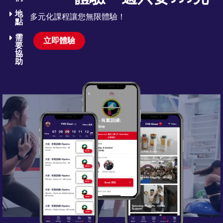
地
多元化課程讓您無限體驗！
點
需
立即體驗
要
協
助​