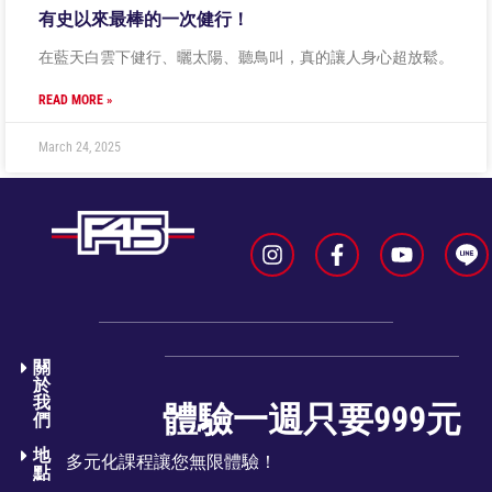
有史以來最棒的一次健行！
在藍天白雲下健行、曬太陽、聽鳥叫，真的讓人身心超放鬆。
READ MORE »
March 24, 2025
關
於
我
體驗一週只要999元
們​
地
多元化課程讓您無限體驗！
點