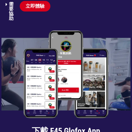
需
立即體驗
要
協
助​
下載 F45 Glofox App