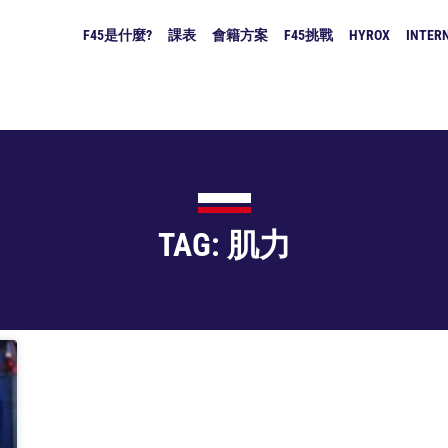
F45是什麼?
課表
會籍方案
F45挑戰
HYROX
INTERN
TAG: 肌力