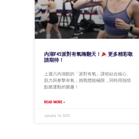
內湖F45派對有氧嗨翻天！
更多精彩敬
請期待！
上週六內湖館的「派對有氧」課程結合核心、
肌力與拳擊有氧，挑戰體能極限，同時用熱情
點燃運動的樂趣！
READ MORE »
January 14, 2025