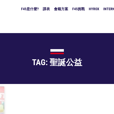
F45是什麼?
課表
會籍方案
F45挑戰
HYROX
INTERN
TAG: 聖誕公益