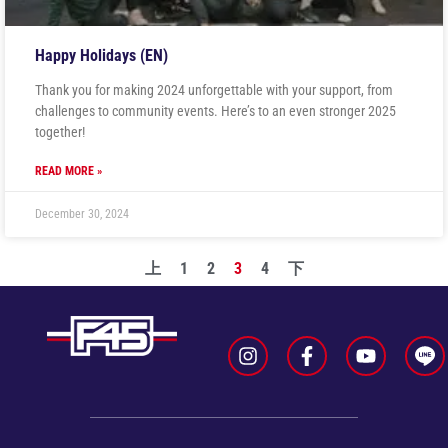
Happy Holidays (EN)
Thank you for making 2024 unforgettable with your support, from
challenges to community events. Here’s to an even stronger 2025
together!
READ MORE »
December 30, 2024
上
1
2
3
4
下