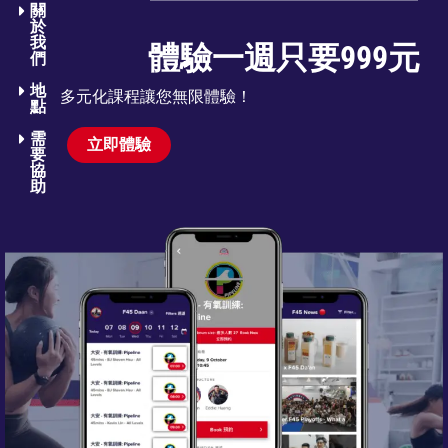
關
於
我
體驗一週只要999元
們​
地
多元化課程讓您無限體驗！
點
需
立即體驗
要
協
助​