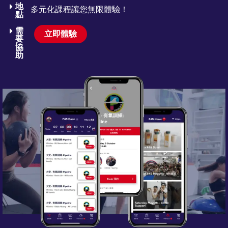
地
多元化課程讓您無限體驗！
點
需
立即體驗
要
協
助​