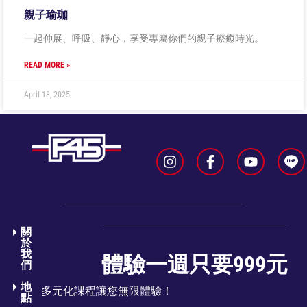
親子瑜珈
一起伸展、呼吸、靜心，享受專屬你們的親子療癒時光。
READ MORE »
April 18, 2025
關
於
我
體驗一週只要999元
們​
地
多元化課程讓您無限體驗！
點