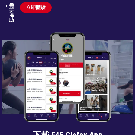
需
立即體驗
要
協
助​