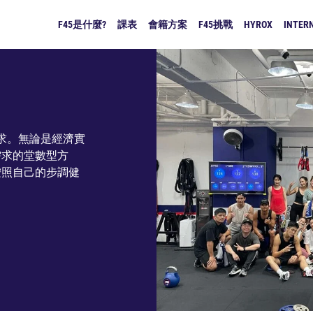
F45是什麼?
課表
會籍方案
F45挑戰
HYROX
INTERN
需求。無論是經濟實
需求的堂數型方
按照自己的步調健